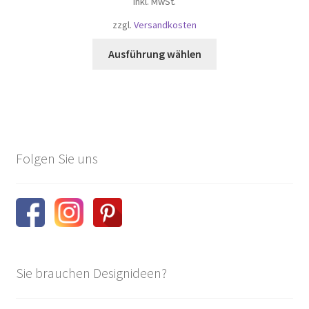
inkl. MwSt.
zzgl.
Versandkosten
Dieses
Ausführung wählen
Produkt
weist
mehrere
Varianten
auf.
Die
Folgen Sie uns
Optionen
können
auf
der
Produktseite
gewählt
werden
Sie brauchen Designideen?