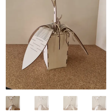
Kasse
Mein Konto
Mitglieder
Schieferschutz
Schieferzuschnittservice
Schmauchspurenentferner Information
Shop
SK-Backstage