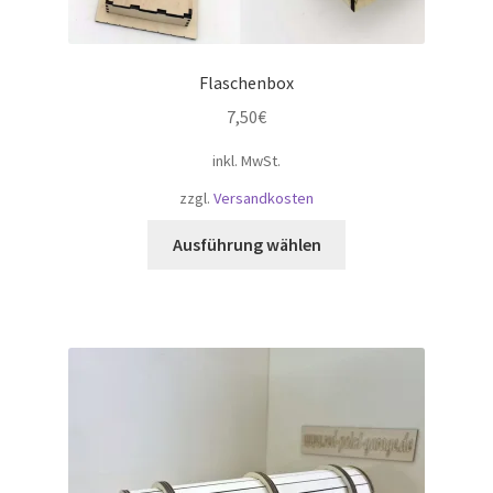
Flaschenbox
7,50
€
inkl. MwSt.
zzgl.
Versandkosten
Dieses
Ausführung wählen
Produkt
weist
mehrere
Varianten
auf.
Die
Optionen
können
auf