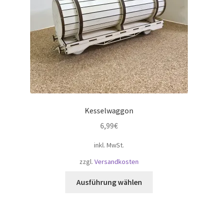
der
Produktseite
gewählt
werden
Kesselwaggon
6,99
€
inkl. MwSt.
zzgl.
Versandkosten
Dieses
Ausführung wählen
Produkt
weist
mehrere