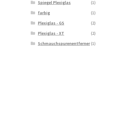
Spiegel Plexiglas
(1)
farbig
(1)
Plexiglas - GS
(2)
Plexiglas - XT
(2)
Schmauchspurenentferner
(1)