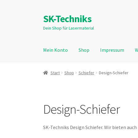
SK-Techniks
Zur
Zum
Navigation
Inhalt
Dein Shop für Lasermaterial
springen
springen
Mein Konto
Shop
Impressum
W
Start
Aktivität
Allgemeine Geschäftsbedingu
Start
Shop
Schiefer
Design-Schiefer
Datenschutzerklärung
Echtheit von Bewert
Schieferzuschnittservice
Schmauchspurenent
Design-Schiefer
Versand- und Zahlungsarten
Warenkorb
Wide
SK-Techniks Design Schiefer. Wir bieten auch e