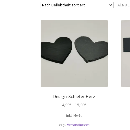
Alle 8
Design-Schiefer Herz
4,99
€
–
15,99
€
inkl. MwSt.
zzgl.
Versandkosten