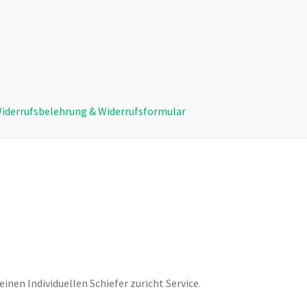
iderrufsbelehrung & Widerrufsformular
ngen mit Kundeninformationen
Bonusrabatt für Bilder
ungen
Impressum
Kasse
Mein Konto
Mitglieder
Schieferschutz
ferner Information
Shop
SK-Backstage
SK-Techniks
rrufsformular & Widerrufsbelehrung
Laserflächen Vermietung
inen Individuellen Schiefer zuricht Service.