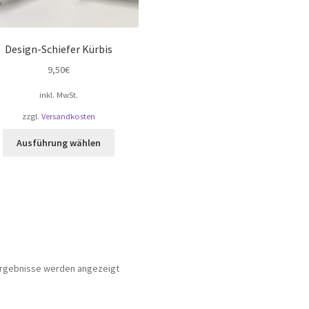
Design-Schiefer Kürbis
9,50
€
inkl. MwSt.
zzgl.
Versandkosten
Dieses
Ausführung wählen
Produkt
weist
mehrere
Varianten
auf.
Die
Optionen
können
Nach
 Ergebnisse werden angezeigt
auf
Beliebtheit
der
sortiert
Produktseite