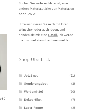
Suchen Sie anderes Material, eine
andere Materialstärke von Materialien
Dieses
oder Größe
Produkt
weist
Bitte inspirieren Sie mich mit Ihren
mehrere
Wünschen oder auch Ideen, und
Varianten
senden sie mir eine
E-Mail
, ich werde
uf.
mich schnellstens bei Ihnen melden.
Die
Optionen
können
Shop-Überblick
auf
der
Produktseite
Jetzt neu
(21)
gewählt
werden
Sonderangebot
(2)
Werbemittel
(20)
Set
Dekoartikel
(7)
Laser-Pappe
(2)