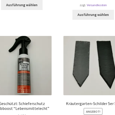
Dieses
Ausführung wählen
zzgl.
Versandkosten
Produkt
weist
Ausführung wählen
mehrere
Varianten
auf.
Die
a
Optionen
können
auf
der
Produktseite
gewählt
werden
Geschützt: Schieferschutz
Kräutergarten-Schilder 5er 
rbboost “Lebensmittelecht”
ANGEBOT!