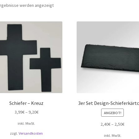
Nach
 Ergebnisse werden angezeigt
Beliebtheit
sortiert
Schiefer – Kreuz
3er Set Design-Schieferkärt
3,99
€
–
9,20
€
ANGEBOT!
inkl. MwSt.
2,40
€
–
2,50
€
zzgl.
Versandkosten
inkl. MwSt.