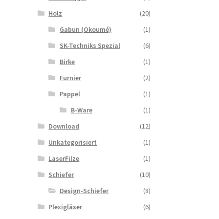
Holz
(20)
Gabun (Okoumé)
(1)
SK-Techniks Spezial
(6)
Dieses
Birke
(1)
Produkt
Furnier
(2)
weist
mehrere
Pappel
(1)
Varianten
B-Ware
(1)
uf.
Die
Download
(12)
Optionen
Unkategorisiert
(1)
können
auf
LaserFilze
(1)
der
Schiefer
(10)
Produktseite
gewählt
Design-Schiefer
(8)
werden
Plexigläser
(6)