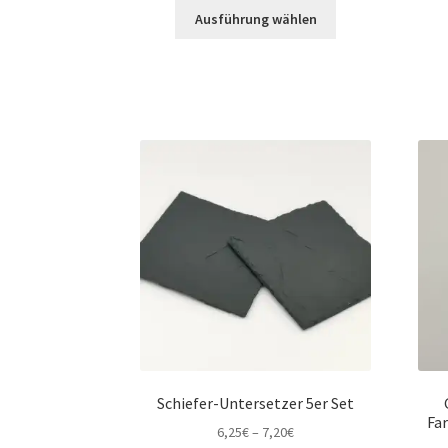
Dieses
Ausführung wählen
Produkt
weist
mehrere
Varianten
auf.
Die
Optionen
können
auf
der
Produktseite
gewählt
werden
Schiefer-Untersetzer 5er Set
Fa
6,25
€
–
7,20
€