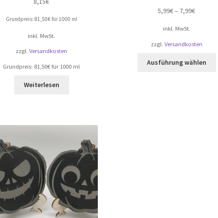
8,15
€
5,99
€
–
7,99
€
Grundpreis:
81,50
€
für
1000
ml
inkl. MwSt.
inkl. MwSt.
zzgl.
Versandkosten
zzgl.
Versandkosten
Ausführung wählen
Grundpreis:
81,50
€
für
1000
ml
Weiterlesen
a