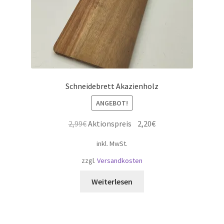
gewählt
werden
Schneidebrett Akazienholz
ANGEBOT!
Ursprünglicher
Aktueller
2,99
€
Aktionspreis
2,20
€
Preis
Preis
inkl. MwSt.
war:
ist:
2,99€
2,20€.
zzgl.
Versandkosten
Weiterlesen