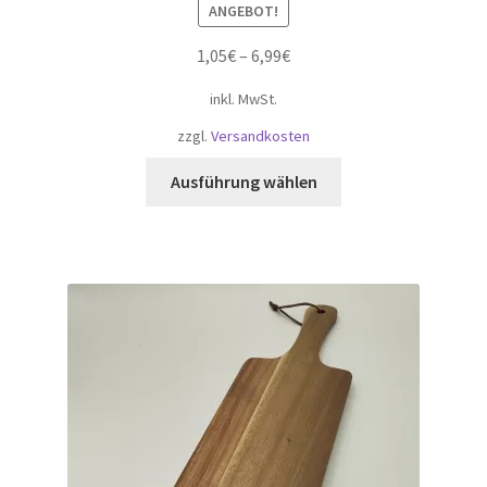
ANGEBOT!
1,05
€
–
6,99
€
inkl. MwSt.
zzgl.
Versandkosten
Dieses
Ausführung wählen
Produkt
weist
mehrere
Varianten
auf.
Die
Optionen
können
auf
der
Produktseite