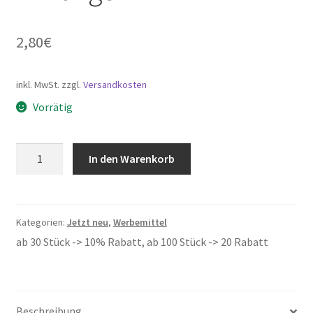
SK-Techniks
2,80
€
Versand- und Zahlungsarten
inkl. MwSt.
zzgl.
Versandkosten
Warenkorb
Vorrätig
Widerrufsformular & Widerrufsbelehrung
Wasserwaage
In den Warenkorb
Laserflächen Vermietung
mit
Flaschenöffner
als
Anhänger
Kategorien:
Jetzt neu
,
Werbemittel
Menge
ab 30 Stück -> 10% Rabatt, ab 100 Stück -> 20 Rabatt
Beschreibung