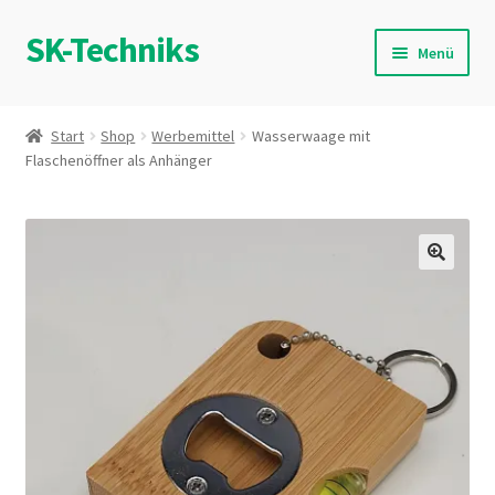
SK-Techniks
Zur
Zum
Menü
Navigation
Inhalt
springen
springen
Start
Start
Shop
Werbemittel
Wasserwaage mit
Flaschenöffner als Anhänger
Aktivität
Allgemeine Geschäftsbedingungen mit
Kundeninformationen
Bonusrabatt für Bilder
Datenschutzerklärung
Echtheit von Bewertungen
Impressum