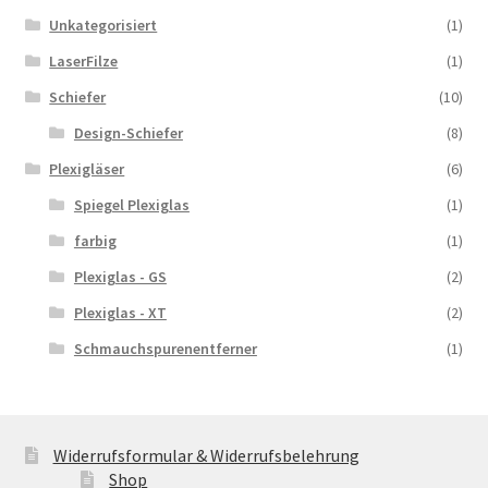
Unkategorisiert
(1)
LaserFilze
(1)
Schiefer
(10)
Design-Schiefer
(8)
Plexigläser
(6)
Spiegel Plexiglas
(1)
farbig
(1)
Plexiglas - GS
(2)
Plexiglas - XT
(2)
Schmauchspurenentferner
(1)
Widerrufsformular & Widerrufsbelehrung
Shop