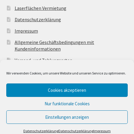
Laserflächen Vermietung
Datenschutzerklärung
Impressum
Allgemeine Geschäftsbedingungen mit
Kundeninformationen
Versand- und Zahlungsarten
Wir verwenden Cookies, um unsere Website und unseren Service zu optimieren.
Cookies akzeptieren
© SK-Techniks 2026
Nur funktionale Cookies
Datenschutzerklärung
Erstellt mit WooCommerce
.
Einstellungen anzeigen
0
Datenschutzerklärung
Datenschutzerklärung
Impressum
Suchen
Suchen