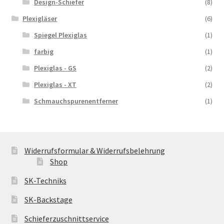
Design-Schiefer
(8)
Plexigläser
(6)
Spiegel Plexiglas
(1)
farbig
(1)
Plexiglas - GS
(2)
Plexiglas - XT
(2)
Schmauchspurenentferner
(1)
Widerrufsformular & Widerrufsbelehrung
Shop
SK-Techniks
SK-Backstage
Schieferzuschnittservice