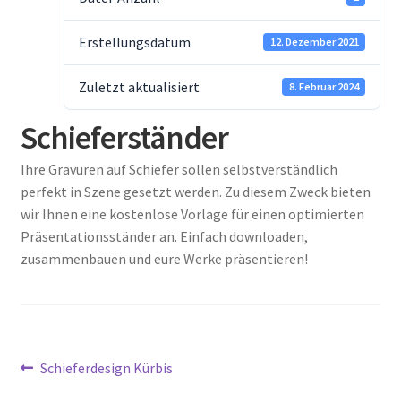
Kasse
Erstellungsdatum
12. Dezember 2021
Mein Konto
Zuletzt aktualisiert
8. Februar 2024
Schieferständer
Mitglieder
Ihre Gravuren auf Schiefer sollen selbstverständlich
Schieferschutz
perfekt in Szene gesetzt werden. Zu diesem Zweck bieten
wir Ihnen eine kostenlose Vorlage für einen optimierten
Schieferzuschnittservice
Präsentationsständer an. Einfach downloaden,
zusammenbauen und eure Werke präsentieren!
Schmauchspurenentferner Information
Shop
Beitragsnavigation
Vorheriger
Schieferdesign Kürbis
SK-Backstage
Beitrag: